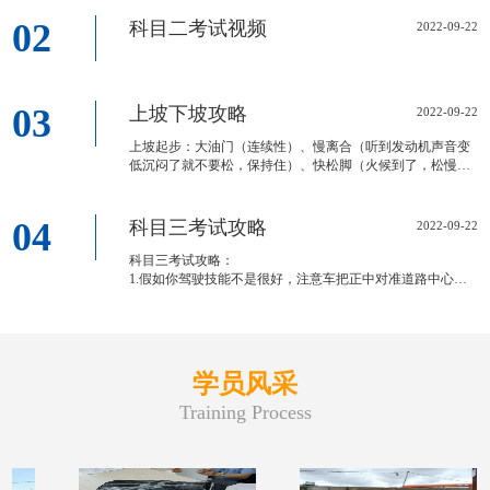
02
科目二考试视频
2022-09-22
03
上坡下坡攻略
2022-09-22
上坡起步：大油门（连续性）、慢离合（听到发动机声音变
低沉闷了就不要松，保持住）、快松脚（火候到了，松慢了
容易憋熄火）、再补加大油门（也叫二次加油）
下坡：松油门，松离合（越捏越快，坚决不捏），可
04
科目三考试攻略
2022-09-22
科目三考试攻略：
1.假如你驾驶技能不是很好，注意车把正中对准道路中心位
置（有黄色指示箭头）开，压路边线（不论实线虚线）扣100
分。
2.驾驶速度不要过快，转弯、掉头、靠边停车，必须松油
学员风采
Training Process