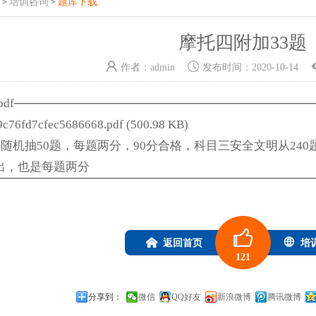
培训咨询
题库下载
>
>
摩托四附加33题
作者：
admin
发布时间：
2020-10-14
df
c76fd7cfec5686668.pdf
(500.98 KB)
里随机抽50题，每题两分，90分合格，科目三安全文明从240
出，也是每题两分
返回首页
培
121
分享到：
微信
QQ好友
新浪微博
腾讯微博