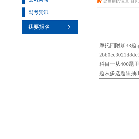
您当前的位置:
首页
驾考资讯
我要报名
摩托四附加33题.p
2bb0cc3021d8dc9
科目一从400题
题从多选题里抽