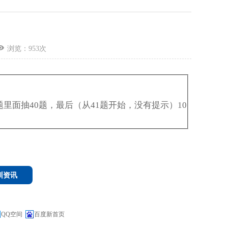
浏览：
953
次
题里面抽40题，最后（从41题开始，没有提示）10
训资讯
QQ空间
百度新首页