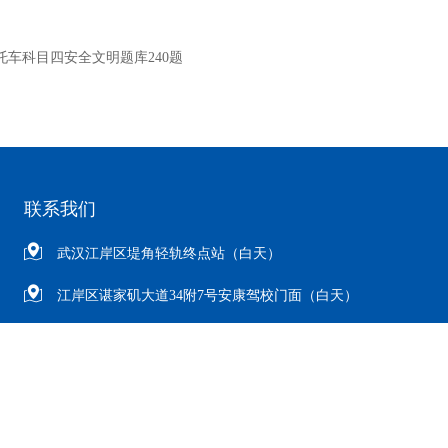
摩托车科目四安全文明题库240题
联系我们
武汉江岸区堤角轻轨终点站（白天）
江岸区谌家矶大道34附7号安康驾校门面（白天）
硚口新合村大京都宾馆旁万家面馆（下班后）
15827063129
15337128347[微信号]