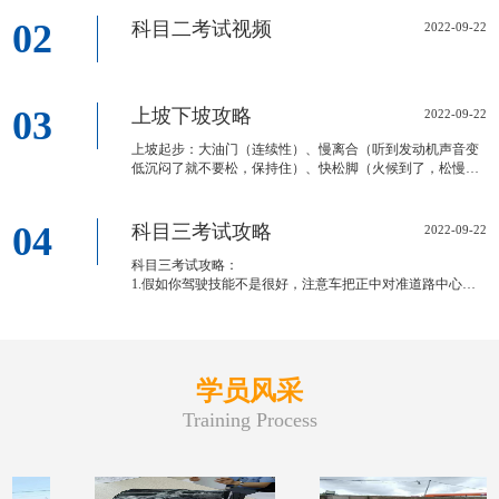
02
科目二考试视频
2022-09-22
03
上坡下坡攻略
2022-09-22
上坡起步：大油门（连续性）、慢离合（听到发动机声音变
低沉闷了就不要松，保持住）、快松脚（火候到了，松慢了
容易憋熄火）、再补加大油门（也叫二次加油）
下坡：松油门，松离合（越捏越快，坚决不捏），可
04
科目三考试攻略
2022-09-22
科目三考试攻略：
1.假如你驾驶技能不是很好，注意车把正中对准道路中心位
置（有黄色指示箭头）开，压路边线（不论实线虚线）扣100
分。
2.驾驶速度不要过快，转弯、掉头、靠边停车，必须松油
学员风采
Training Process