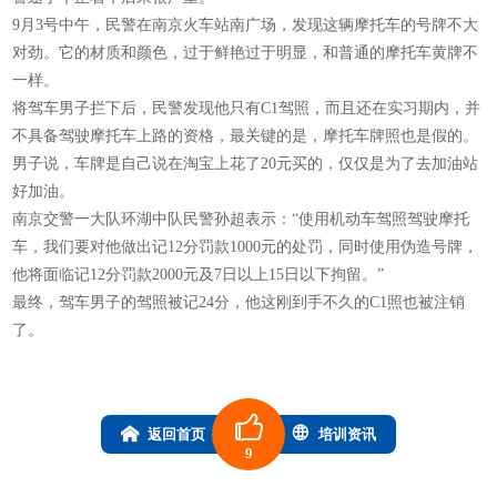
9月3号中午，民警在南京火车站南广场，发现这辆摩托车的号牌不大
对劲。它的材质和颜色，过于鲜艳过于明显，和普通的摩托车黄牌不
一样。
将驾车男子拦下后，民警发现他只有C1驾照，而且还在实习期内，并
不具备驾驶摩托车上路的资格，最关键的是，摩托车牌照也是假的。
男子说，车牌是自己说在淘宝上花了20元买的，仅仅是为了去加油站
好加油。
南京交警一大队环湖中队民警孙超表示：“使用机动车驾照驾驶摩托
车，我们要对他做出记12分罚款1000元的处罚，同时使用伪造号牌，
他将面临记12分罚款2000元及7日以上15日以下拘留。”
最终，驾车男子的驾照被记24分，他这刚到手不久的C1照也被注销
了。
返回首页
培训资讯
9