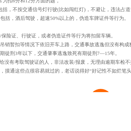
常为扣6分和12分方面的题，
包括，不按交通信号灯行驶(比如闯红灯)，不避让，违法占道
为包括，酒后驾驶，超速50%以上的，伪造车牌证件等行为。
/保险证、行驶证，或者伪造证件等行为将扣留车辆。
吊销暂扣等情况下依旧开车上路，交通事故逃逸但没有构成
期徒刑3年以下，交通肇事逃逸致死有期徒刑7—15年。
借给没有考取驾驶证的人，非法改装/报废，无理由逾期车检
，摸通这些点很容易就过的，老话说得好“好记性不如烂笔头。
返回首页
培
8
分享到：
微信
QQ好友
新浪微博
腾讯微博