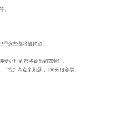
等。
犯罪这些都将被拘留。
不接受处理的都将被吊销驾驶证。
”找到考点多刷题，100分很容易。
训资讯
QQ空间
百度新首页