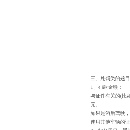
三、处罚类的题目
1、罚款金额：
与证件有关的(比
元。
如果是酒后驾驶，罚
使用其他车辆的证