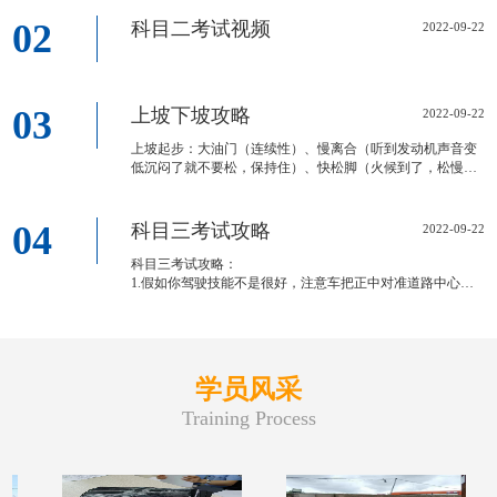
02
科目二考试视频
2022-09-22
03
上坡下坡攻略
2022-09-22
上坡起步：大油门（连续性）、慢离合（听到发动机声音变
低沉闷了就不要松，保持住）、快松脚（火候到了，松慢了
容易憋熄火）、再补加大油门（也叫二次加油）
下坡：松油门，松离合（越捏越快，坚决不捏），可
04
科目三考试攻略
2022-09-22
科目三考试攻略：
1.假如你驾驶技能不是很好，注意车把正中对准道路中心位
置（有黄色指示箭头）开，压路边线（不论实线虚线）扣100
分。
2.驾驶速度不要过快，转弯、掉头、靠边停车，必须松油
学员风采
Training Process